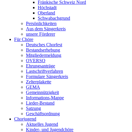
Fränkische Schweiz Nord
Höchstadt
Oberland
Schwabachgrund
Persönlichkeiten
Aus dem Sängerkreis
unsere Förderer
Für Chöre
Deutsches Chorfest
Bestandserhebung
Mitgliedermeldung
OVERSO
Ehrungsanträge
Lastschriftverfahren
Formulare Sängerkreis
Zelterplakette
GEMA
Gemeinnützigkeit
Informations-Mappe
Lieder-Bestand
Satzung
Geschäftsordnung
Chorjugend
Aktuelles Jugend
Kinder- und Jugendchöre