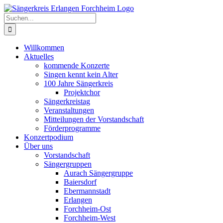
Zum
Inhalt
Suche
springen
nach:
Willkommen
Aktuelles
kommende Konzerte
Singen kennt kein Alter
100 Jahre Sängerkreis
Projektchor
Sängerkreistag
Veranstaltungen
Mitteilungen der Vorstandschaft
Förderprogramme
Konzertpodium
Über uns
Vorstandschaft
Sängergruppen
Aurach Sängergruppe
Baiersdorf
Ebermannstadt
Erlangen
Forchheim-Ost
Forchheim-West