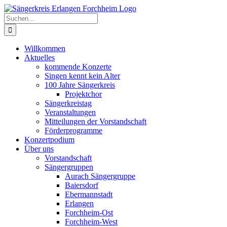
Zum
Inhalt
Suche
springen
nach:
Willkommen
Aktuelles
kommende Konzerte
Singen kennt kein Alter
100 Jahre Sängerkreis
Projektchor
Sängerkreistag
Veranstaltungen
Mitteilungen der Vorstandschaft
Förderprogramme
Konzertpodium
Über uns
Vorstandschaft
Sängergruppen
Aurach Sängergruppe
Baiersdorf
Ebermannstadt
Erlangen
Forchheim-Ost
Forchheim-West