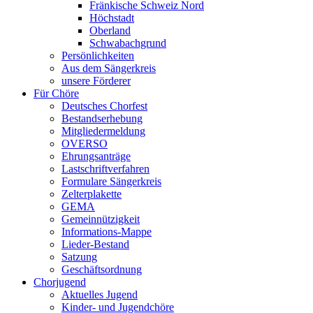
Fränkische Schweiz Nord
Höchstadt
Oberland
Schwabachgrund
Persönlichkeiten
Aus dem Sängerkreis
unsere Förderer
Für Chöre
Deutsches Chorfest
Bestandserhebung
Mitgliedermeldung
OVERSO
Ehrungsanträge
Lastschriftverfahren
Formulare Sängerkreis
Zelterplakette
GEMA
Gemeinnützigkeit
Informations-Mappe
Lieder-Bestand
Satzung
Geschäftsordnung
Chorjugend
Aktuelles Jugend
Kinder- und Jugendchöre