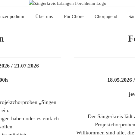
nzertpodium
Über uns
Für Chöre
Chorjugend
Sän
n
F
2026 / 21.07.2026
:00h
18.05.2026 
jew
Projektchorproben „Singen
 ein.
Der Sängerkreis lädt
ngen haben oder es einfach
Projektchorproben
ollen.
Willkommen sind alle, die
 ist möglich.