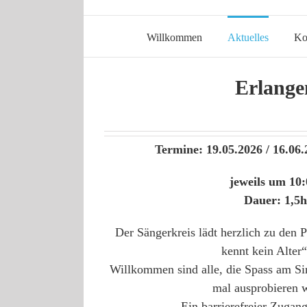
Zum
Inhalt
Willkommen
Aktuelles
Ko
springen
Erlange
Termine: 19.05.2026 / 16.06.
jeweils um 10
Dauer: 1,5h
Der Sängerkreis lädt herzlich zu den 
kennt kein Alter“
Willkommen sind alle, die Spass am Si
mal ausprobieren w
Ein barrierefreier Zugang