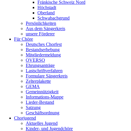
Fränkische Schweiz Nord
Höchstadt
Oberland
Schwabachgrund
Persönlichkeiten
Aus dem Sängerkreis
unsere Förderer
Für Chöre
Deutsches Chorfest
Bestandserhebung
Mitgliedermeldung
OVERSO
Ehrungsanträge
Lastschriftverfahren
Formulare Sängerkreis
Zelterplakette
GEMA
Gemeinnützigkeit
Informations-Mappe
Lieder-Bestand
Satzung
Geschäftsordnung
Chorjugend
Aktuelles Jugend
Kinder- und Jugendchöre