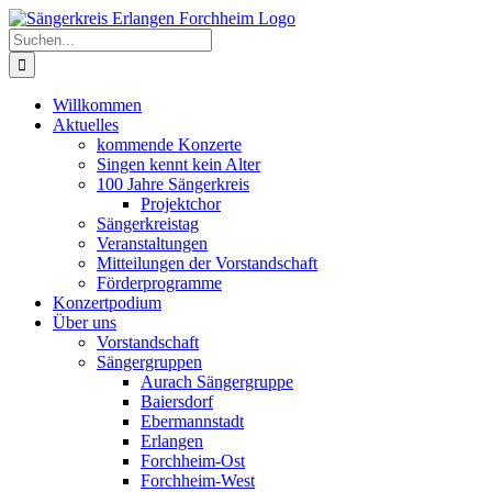
Zum
Inhalt
Suche
springen
nach:
Willkommen
Aktuelles
kommende Konzerte
Singen kennt kein Alter
100 Jahre Sängerkreis
Projektchor
Sängerkreistag
Veranstaltungen
Mitteilungen der Vorstandschaft
Förderprogramme
Konzertpodium
Über uns
Vorstandschaft
Sängergruppen
Aurach Sängergruppe
Baiersdorf
Ebermannstadt
Erlangen
Forchheim-Ost
Forchheim-West