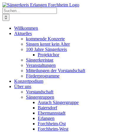
Zum
Inhalt
Suche
springen
nach:
Willkommen
Aktuelles
kommende Konzerte
Singen kennt kein Alter
100 Jahre Sängerkreis
Projektchor
Sängerkreistag
Veranstaltungen
Mitteilungen der Vorstandschaft
Förderprogramme
Konzertpodium
Über uns
Vorstandschaft
Sängergruppen
Aurach Sängergruppe
Baiersdorf
Ebermannstadt
Erlangen
Forchheim-Ost
Forchheim-West