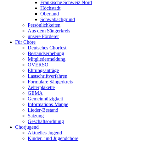
Fränkische Schweiz Nord
Höchstadt
Oberland
Schwabachgrund
Persönlichkeiten
Aus dem Sängerkreis
unsere Förderer
Für Chöre
Deutsches Chorfest
Bestandserhebung
Mitgliedermeldung
OVERSO
Ehrungsanträge
Lastschriftverfahren
Formulare Sängerkreis
Zelterplakette
GEMA
Gemeinnützigkeit
Informations-Mappe
Lieder-Bestand
Satzung
Geschäftsordnung
Chorjugend
Aktuelles Jugend
Kinder- und Jugendchöre